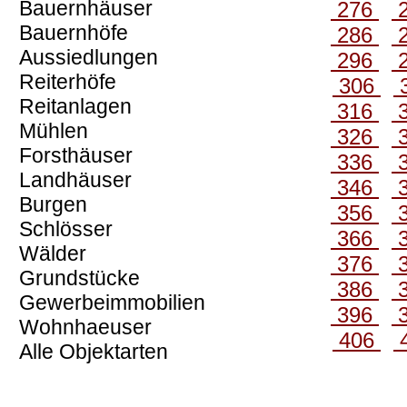
Bauernhäuser
276
Bauernhöfe
286
Aussiedlungen
296
Reiterhöfe
306
Reitanlagen
316
Mühlen
326
Forsthäuser
336
Landhäuser
346
Burgen
356
Schlösser
366
Wälder
376
Grundstücke
386
Gewerbeimmobilien
396
Wohnhaeuser
406
Alle Objektarten