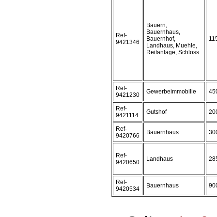
Bauern,
Bauernhaus,
Ref-
Bauernhof,
11
9421346
Landhaus, Muehle,
Reitanlage, Schloss
Ref-
Gewerbeimmobilie
45
9421230
Ref-
Gutshof
20
9421114
Ref-
Bauernhaus
30
9420766
Ref-
Landhaus
28
9420650
Ref-
Bauernhaus
90
9420534