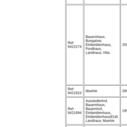
Bauernhaus,
Bungalow,
Ref-
Einfamilienhaus,
25
9422274
Forsthaus,
Landhaus, Villa
Ref-
Muehle
28
9421810
Aussiedlerhof,
Bauernhaus,
Ref-
Bauernhof,
19
9421694
Einfamilienhaus,
EinfamilienhausELW,
Landhaus, Muehle