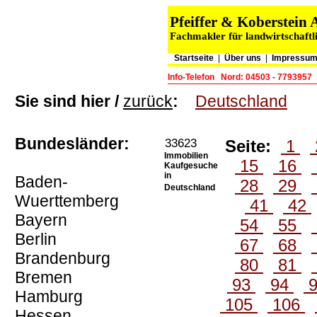
Pfeiffer & Koberstei
Fachmakler für landwirtschaftl
Startseite
|
Über uns
|
Impressum
Info-Telefon
Nord: 04503 - 7793957
Sie sind hier /
zurück
:
Deutschland
Bundesländer:
33623
Seite:
1
Immobilien
15
16
Kaufgesuche
in
Baden-
28
29
Deutschland
Wuerttemberg
41
42
Bayern
54
55
Berlin
67
68
Brandenburg
80
81
Bremen
93
94
Hamburg
105
106
Hessen