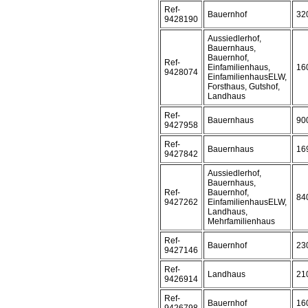
Ref-
Bauernhof
32
9428190
Aussiedlerhof,
Bauernhaus,
Bauernhof,
Ref-
Einfamilienhaus,
16
9428074
EinfamilienhausELW,
Forsthaus, Gutshof,
Landhaus
Ref-
Bauernhaus
90
9427958
Ref-
Bauernhaus
16
9427842
Aussiedlerhof,
Bauernhaus,
Ref-
Bauernhof,
84
9427262
EinfamilienhausELW,
Landhaus,
Mehrfamilienhaus
Ref-
Bauernhof
23
9427146
Ref-
Landhaus
21
9426914
Ref-
Bauernhof
16