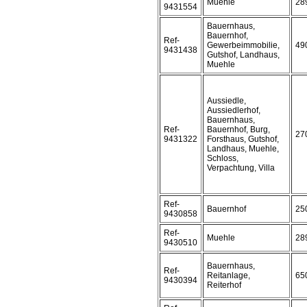
Muehle
28
9431554
Bauernhaus,
Bauernhof,
Ref-
Gewerbeimmobilie,
49
9431438
Gutshof, Landhaus,
Muehle
Aussiedle,
Aussiedlerhof,
Bauernhaus,
Ref-
Bauernhof, Burg,
27
9431322
Forsthaus, Gutshof,
Landhaus, Muehle,
Schloss,
Verpachtung, Villa
Ref-
Bauernhof
25
9430858
Ref-
Muehle
28
9430510
Bauernhaus,
Ref-
Reitanlage,
65
9430394
Reiterhof