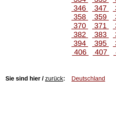
346
347
358
359
370
371
382
383
394
395
406
407
Sie sind hier /
zurück
:
Deutschland