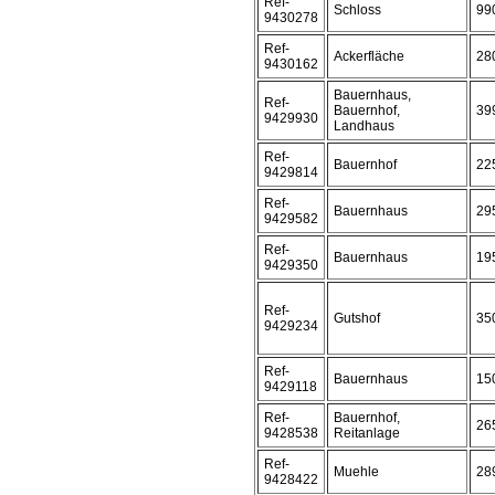
Ref-
Schloss
99
9430278
Ref-
Ackerfläche
28
9430162
Bauernhaus,
Ref-
Bauernhof,
39
9429930
Landhaus
Ref-
Bauernhof
22
9429814
Ref-
Bauernhaus
29
9429582
Ref-
Bauernhaus
19
9429350
Ref-
Gutshof
35
9429234
Ref-
Bauernhaus
15
9429118
Ref-
Bauernhof,
26
9428538
Reitanlage
Ref-
Muehle
28
9428422