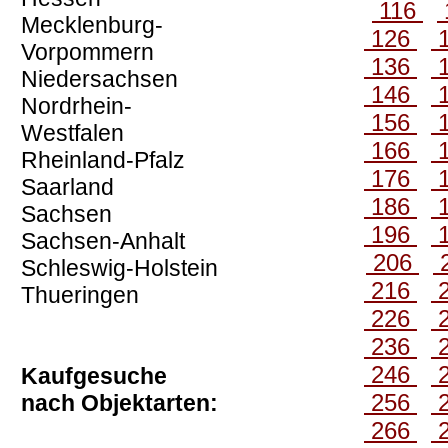
116
Mecklenburg-
126
Vorpommern
136
Niedersachsen
146
Nordrhein-
156
Westfalen
166
Rheinland-Pfalz
176
Saarland
186
Sachsen
196
Sachsen-Anhalt
206
Schleswig-Holstein
216
Thueringen
226
236
246
Kaufgesuche
256
nach Objektarten:
266