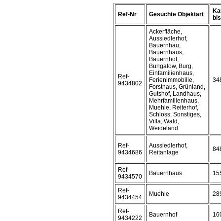
Ka
Ref-Nr
Gesuchte Objektart
bis 
Ackerfläche,
Aussiedlerhof,
Bauernhau,
Bauernhaus,
Bauernhof,
Bungalow, Burg,
Einfamilienhaus,
Ref-
Ferienimmobilie,
34
9434802
Forsthaus, Grünland,
Gutshof, Landhaus,
Mehrfamilienhaus,
Muehle, Reiterhof,
Schloss, Sonstiges,
Villa, Wald,
Weideland
Ref-
Aussiedlerhof,
84
9434686
Reitanlage
Ref-
Bauernhaus
15
9434570
Ref-
Muehle
28
9434454
Ref-
Bauernhof
16
9434222