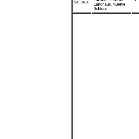
Forsthaus, Gutshof,
0
9433410
Landhaus, Muehle,
Schloss