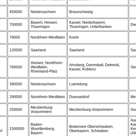
450000
Niedersachsen
Braunschweig
Bayern, Hessen,
Kassel, Niederbayern,
700000
De
Thueringen
Thueringen, Unterfranken
79000
Nordrhein-Westfalen
Koeln
120000
Saarland
Saarland
Saa
Hessen, Nordrhein-
Arnsberg, Darmstadt, Detmold,
760000
Westfalen,
Sie
Kassel, Koblenz
Rheinland-Pfalz
390000
Niedersachsen
Lueneburg
290000
Nordrhein-Westfalen
Duesseldorf
Me
Mecklenburg-
250000
Mecklenburg-Vorpommern
Gu
Vorpommern
Au
Baden-
Kau
Bodensee-Oberschwaben,
1500000
Wuerttemberg,
Ke
of
Oberbayern, Schwaben
Bayern
(Al