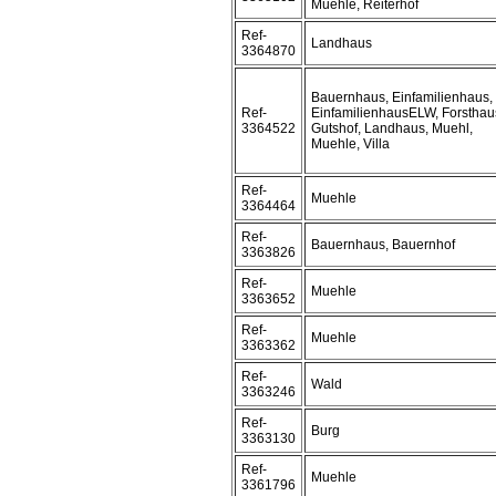
Muehle, Reiterhof
Ref-
Landhaus
3364870
Bauernhaus, Einfamilienhaus,
Ref-
EinfamilienhausELW, Forsthau
3364522
Gutshof, Landhaus, Muehl,
Muehle, Villa
Ref-
Muehle
3364464
Ref-
Bauernhaus, Bauernhof
3363826
Ref-
Muehle
3363652
Ref-
Muehle
3363362
Ref-
Wald
3363246
Ref-
Burg
3363130
Ref-
Muehle
3361796