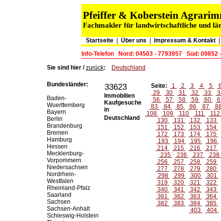
Pfeiffer & Koberstein Agrar
Fachmakler für landwirtschaftliche und lä
Startseite
|
Über uns
|
Impressum & Kontakt
Info-Telefon
Nord: 04503 - 7793957
Süd: 09852 
Sie sind hier /
zurück
:
Deutschland
Bundesländer:
33623
Seite:
1
2
3
4
5
29
30
31
32
33
3
Immobilien
Baden-
56
57
58
59
60
6
Kaufgesuche
Wuerttemberg
83
84
85
86
87
8
in
Bayern
108
109
110
111
11
Deutschland
Berlin
130
131
132
133
Brandenburg
151
152
153
154
Bremen
172
173
174
175
Hamburg
193
194
195
196
Hessen
214
215
216
217
Mecklenburg-
235
236
237
238
Vorpommern
256
257
258
259
Niedersachsen
277
278
279
280
Nordrhein-
298
299
300
301
Westfalen
319
320
321
322
Rheinland-Pfalz
340
341
342
343
Saarland
361
362
363
364
Sachsen
382
383
384
385
Sachsen-Anhalt
403
404
Schleswig-Holstein