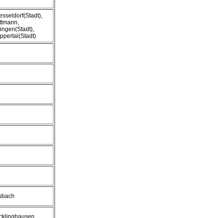
sseldorf(Stadt),
ttmann,
ingen(Stadt),
pertal(Stadt)
sbach
cklinghausen