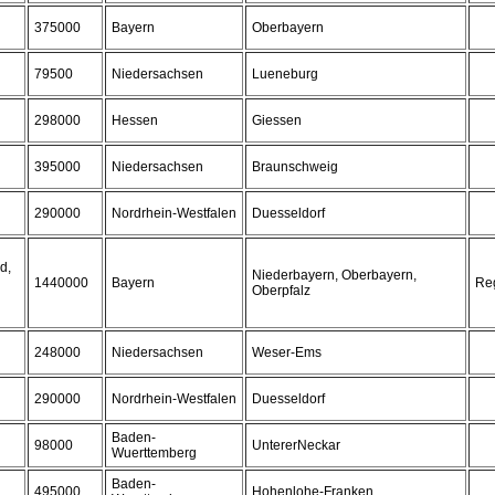
375000
Bayern
Oberbayern
79500
Niedersachsen
Lueneburg
298000
Hessen
Giessen
395000
Niedersachsen
Braunschweig
290000
Nordrhein-Westfalen
Duesseldorf
d,
Niederbayern, Oberbayern,
1440000
Bayern
Re
Oberpfalz
248000
Niedersachsen
Weser-Ems
290000
Nordrhein-Westfalen
Duesseldorf
Baden-
98000
UntererNeckar
Wuerttemberg
Baden-
495000
Hohenlohe-Franken