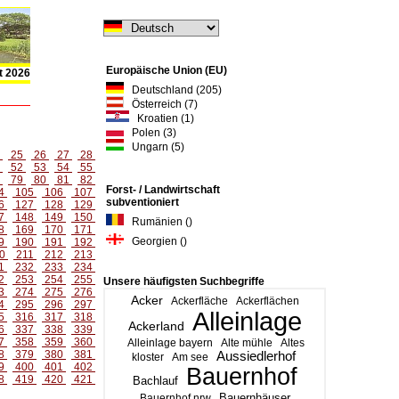
Europäische Union (EU)
t 2026
Deutschland (205)
Österreich (7)
Kroatien (1)
Polen (3)
Ungarn (5)
4
25
26
27
28
1
52
53
54
55
8
79
80
81
82
Forst- / Landwirtschaft
4
105
106
107
subventioniert
6
127
128
129
7
148
149
150
Rumänien ()
8
169
170
171
Georgien ()
9
190
191
192
0
211
212
213
1
232
233
234
2
253
254
255
Unsere häufigsten Suchbegriffe
3
274
275
276
Acker
Ackerfläche
Ackerflächen
4
295
296
297
Alleinlage
5
316
317
318
Ackerland
6
337
338
339
7
358
359
360
Alleinlage bayern
Alte mühle
Altes
8
379
380
381
Aussiedlerhof
kloster
Am see
9
400
401
402
Bauernhof
8
419
420
421
Bachlauf
Bauernhäuser
Bauernhof nrw