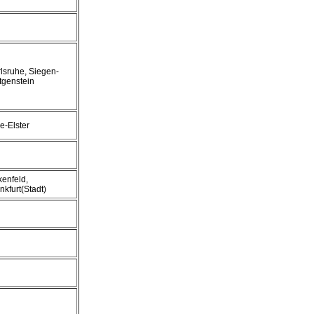
lsruhe, Siegen-
tgenstein
e-Elster
kenfeld,
nkfurt(Stadt)