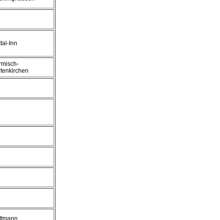
tal-Inn
rmisch-
tenkirchen
ttmann