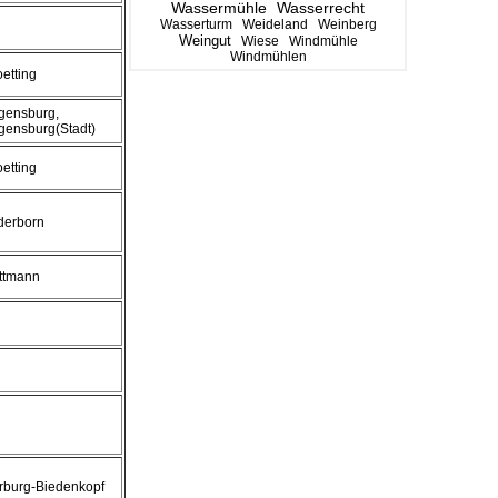
Wassermühle
Wasserrecht
Wasserturm
Weideland
Weinberg
Weingut
Wiese
Windmühle
Windmühlen
oetting
gensburg,
gensburg(Stadt)
oetting
derborn
ttmann
rburg-Biedenkopf