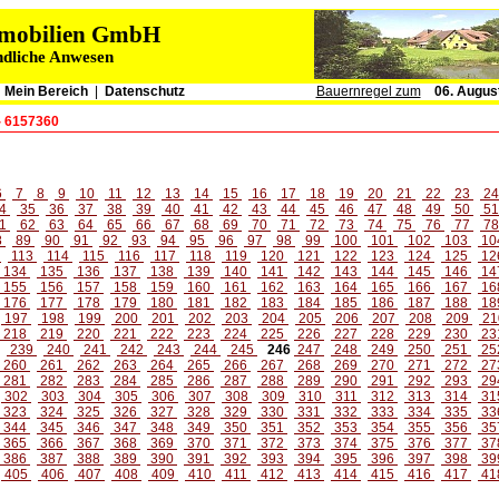
immobilien GmbH
ndliche Anwesen
|
Mein Bereich
|
Datenschutz
Bauernregel zum
06. Augus
- 6157360
6
7
8
9
10
11
12
13
14
15
16
17
18
19
20
21
22
23
2
4
35
36
37
38
39
40
41
42
43
44
45
46
47
48
49
50
5
1
62
63
64
65
66
67
68
69
70
71
72
73
74
75
76
77
7
8
89
90
91
92
93
94
95
96
97
98
99
100
101
102
103
10
2
113
114
115
116
117
118
119
120
121
122
123
124
125
12
134
135
136
137
138
139
140
141
142
143
144
145
146
14
155
156
157
158
159
160
161
162
163
164
165
166
167
16
176
177
178
179
180
181
182
183
184
185
186
187
188
18
197
198
199
200
201
202
203
204
205
206
207
208
209
21
218
219
220
221
222
223
224
225
226
227
228
229
230
23
239
240
241
242
243
244
245
246
247
248
249
250
251
25
260
261
262
263
264
265
266
267
268
269
270
271
272
27
281
282
283
284
285
286
287
288
289
290
291
292
293
29
302
303
304
305
306
307
308
309
310
311
312
313
314
31
323
324
325
326
327
328
329
330
331
332
333
334
335
33
344
345
346
347
348
349
350
351
352
353
354
355
356
35
365
366
367
368
369
370
371
372
373
374
375
376
377
37
386
387
388
389
390
391
392
393
394
395
396
397
398
39
405
406
407
408
409
410
411
412
413
414
415
416
417
41