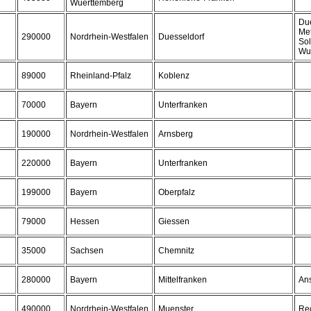
Wuerttemberg
Due
Me
290000
Nordrhein-Westfalen
Duesseldorf
Sol
Wup
89000
Rheinland-Pfalz
Koblenz
70000
Bayern
Unterfranken
190000
Nordrhein-Westfalen
Arnsberg
220000
Bayern
Unterfranken
199000
Bayern
Oberpfalz
79000
Hessen
Giessen
35000
Sachsen
Chemnitz
280000
Bayern
Mittelfranken
An
490000
Nordrhein-Westfalen
Muenster
Re