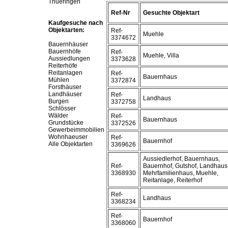
Thueringen
Ref-Nr
Gesuchte Objektart
Kaufgesuche nach
Objektarten:
Ref-
Muehle
3374672
Bauernhäuser
Bauernhöfe
Ref-
Muehle, Villa
Aussiedlungen
3373628
Reiterhöfe
Reitanlagen
Ref-
Bauernhaus
Mühlen
3372874
Forsthäuser
Landhäuser
Ref-
Landhaus
Burgen
3372758
Schlösser
Wälder
Ref-
Bauernhaus
Grundstücke
3372526
Gewerbeimmobilien
Wohnhaeuser
Ref-
Bauernhof
Alle Objektarten
3369626
Aussiedlerhof, Bauernhaus,
Ref-
Bauernhof, Gutshof, Landhaus
3368930
Mehrfamilienhaus, Muehle,
Reitanlage, Reiterhof
Ref-
Landhaus
3368234
Ref-
Bauernhof
3368060