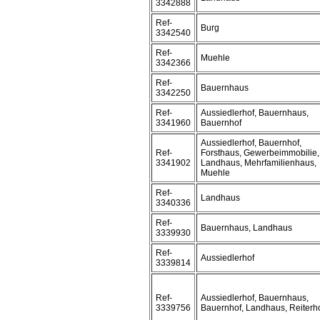
3342888
Ref-
Burg
3342540
Ref-
Muehle
3342366
Ref-
Bauernhaus
3342250
Ref-
Aussiedlerhof, Bauernhaus,
3341960
Bauernhof
Aussiedlerhof, Bauernhof,
Ref-
Forsthaus, Gewerbeimmobilie,
3341902
Landhaus, Mehrfamilienhaus,
Muehle
Ref-
Landhaus
3340336
Ref-
Bauernhaus, Landhaus
3339930
Ref-
Aussiedlerhof
3339814
Ref-
Aussiedlerhof, Bauernhaus,
3339756
Bauernhof, Landhaus, Reiterh