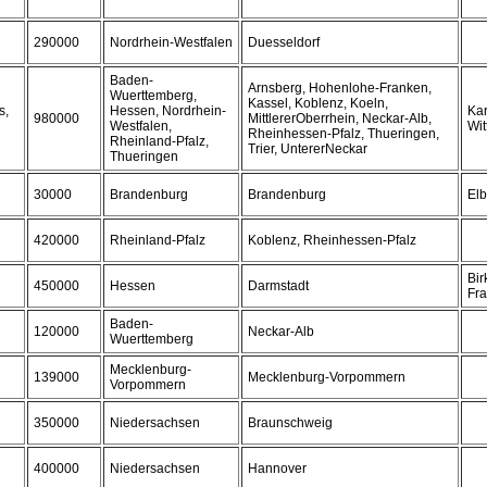
290000
Nordrhein-Westfalen
Duesseldorf
Baden-
Arnsberg, Hohenlohe-Franken,
Wuerttemberg,
Kassel, Koblenz, Koeln,
s,
Hessen, Nordrhein-
Kar
980000
MittlererOberrhein, Neckar-Alb,
Westfalen,
Wit
Rheinhessen-Pfalz, Thueringen,
Rheinland-Pfalz,
Trier, UntererNeckar
Thueringen
30000
Brandenburg
Brandenburg
Elb
420000
Rheinland-Pfalz
Koblenz, Rheinhessen-Pfalz
Bir
450000
Hessen
Darmstadt
Fra
Baden-
120000
Neckar-Alb
Wuerttemberg
Mecklenburg-
139000
Mecklenburg-Vorpommern
Vorpommern
350000
Niedersachsen
Braunschweig
400000
Niedersachsen
Hannover