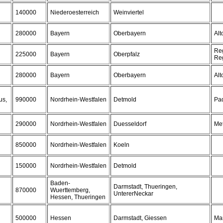
140000
Niederoesterreich
Weinviertel
280000
Bayern
Oberbayern
Alt
Re
225000
Bayern
Oberpfalz
Re
280000
Bayern
Oberbayern
Alt
us,
990000
Nordrhein-Westfalen
Detmold
Pa
290000
Nordrhein-Westfalen
Duesseldorf
Me
850000
Nordrhein-Westfalen
Koeln
150000
Nordrhein-Westfalen
Detmold
Baden-
Darmstadt, Thueringen,
870000
Wuerttemberg,
UntererNeckar
Hessen, Thueringen
500000
Hessen
Darmstadt, Giessen
Ma