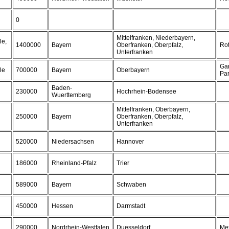
0
Mittelfranken, Niederbayern,
le,
1400000
Bayern
Oberfranken, Oberpfalz,
Rot
Unterfranken
Ga
le
700000
Bayern
Oberbayern
Par
Baden-
230000
Hochrhein-Bodensee
Wuerttemberg
Mittelfranken, Oberbayern,
250000
Bayern
Oberfranken, Oberpfalz,
Unterfranken
520000
Niedersachsen
Hannover
186000
Rheinland-Pfalz
Trier
589000
Bayern
Schwaben
450000
Hessen
Darmstadt
290000
Nordrhein-Westfalen
Duesseldorf
Me