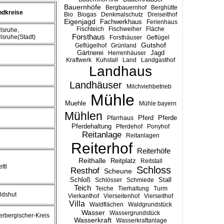
Bauernhöfe
Bergbauernhof
Berghütte
ndkreise
Bio
Biogas
Denkmalschutz
Dreiseithof
Eigenjagd
Fachwerkhaus
Ferienhaus
Fischteich
Fischweiher
Fläche
lsruhe,
Forsthaus
lsruhe(Stadt)
Forsthäuser
Geflügel
Gutshof
Geflügelhof
Grünland
Gärtnerei
Jagd
Herrenhäuser
Kraftwerk
Kuhstall
Land
Landgasthof
Landhaus
Landhäuser
Milchviehbetrieb
Mühle
Muehle
Mühle bayern
Mühlen
Pferd
Pferde
Pfarrhaus
Pferdehaltung
Pferdehof
Ponyhof
Reitanlage
Reitanlagen
Reiterhof
Reiterhöfe
Reithalle
Reitplatz
Reitstall
ttl
Schloss
Resthof
Scheune
Stall
Schloß
Schlösser
Schmiede
Teich
Teiche
Tierhaltung
Turm
ldshut
Vierkanthof
Vierseitenhof
Vierseithof
Villa
Waldflächen
Waldgrundstück
Wasser
Wassergrundstück
rbergischer-Kreis
Wasserkraft
Wasserkraftanlage