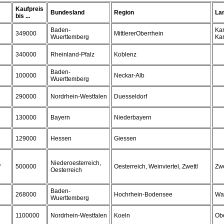
Kaufpreis
Bundesland
Region
La
bis ...
Baden-
Kar
349000
MittlererOberrhein
Wuerttemberg
Kar
340000
Rheinland-Pfalz
Koblenz
Baden-
100000
Neckar-Alb
Wuerttemberg
290000
Nordrhein-Westfalen
Duesseldorf
130000
Bayern
Niederbayern
129000
Hessen
Giessen
,
Niederoesterreich,
500000
Oesterreich, Weinviertel, Zwettl
Zwe
Oesterreich
Baden-
268000
Hochrhein-Bodensee
Wa
Wuerttemberg
1100000
Nordrhein-Westfalen
Koeln
Obe