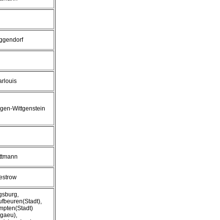
ggendorf
rlouis
gen-Wittgenstein
ttmann
estrow
gsburg,
fbeuren(Stadt),
mpten(Stadt)
lgaeu),