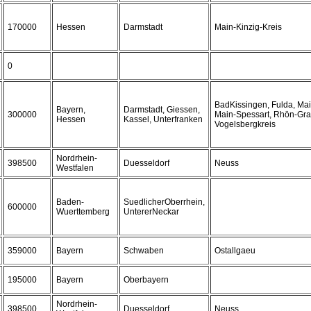
170000
Hessen
Darmstadt
Main-Kinzig-Kreis
0
BadKissingen, Fulda, Mai
Bayern,
Darmstadt, Giessen,
300000
Main-Spessart, Rhön-Gra
Hessen
Kassel, Unterfranken
Vogelsbergkreis
Nordrhein-
398500
Duesseldorf
Neuss
Westfalen
Baden-
SuedlicherOberrhein,
600000
Wuerttemberg
UntererNeckar
359000
Bayern
Schwaben
Ostallgaeu
195000
Bayern
Oberbayern
Nordrhein-
398500
Duesseldorf
Neuss