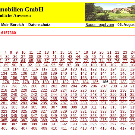
immobilien GmbH
ndliche Anwesen
|
Mein Bereich
|
Datenschutz
Bauernregel zum
06. Augus
- 6157360
6
7
8
9
10
11
12
13
14
15
16
17
18
19
20
21
22
23
2
4
35
36
37
38
39
40
41
42
43
44
45
46
47
48
49
50
5
1
62
63
64
65
66
67
68
69
70
71
72
73
74
75
76
77
7
8
89
90
91
92
93
94
95
96
97
98
99
100
101
102
103
10
2
113
114
115
116
117
118
119
120
121
122
123
124
125
12
134
135
136
137
138
139
140
141
142
143
144
145
146
14
155
156
157
158
159
160
161
162
163
164
165
166
167
16
176
177
178
179
180
181
182
183
184
185
186
187
188
18
197
198
199
200
201
202
203
204
205
206
207
208
209
21
218
219
220
221
222
223
224
225
226
227
228
229
230
23
239
240
241
242
243
244
245
246
247
248
249
250
251
25
260
261
262
263
264
265
266
267
268
269
270
271
272
27
281
282
283
284
285
286
287
288
289
290
291
292
293
29
302
303
304
305
306
307
308
309
310
311
312
313
314
31
323
324
325
326
327
328
329
330
331
332
333
334
335
33
344
345
346
347
348
349
350
351
352
353
354
355
356
35
365
366
367
368
369
370
371
372
373
374
375
376
377
37
386
387
388
389
390
391
392
393
394
395
396
397
398
39
405
406
407
408
409
410
411
412
413
414
415
416
417
41