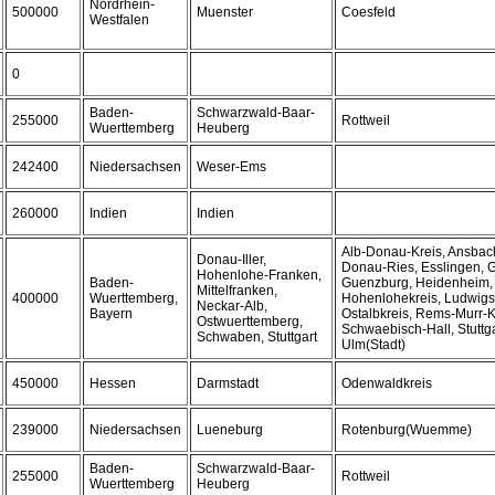
Nordrhein-
500000
Muenster
Coesfeld
Westfalen
0
Baden-
Schwarzwald-Baar-
255000
Rottweil
Wuerttemberg
Heuberg
242400
Niedersachsen
Weser-Ems
260000
Indien
Indien
Alb-Donau-Kreis, Ansbach
Donau-Iller,
Donau-Ries, Esslingen, 
Hohenlohe-Franken,
Baden-
Guenzburg, Heidenheim, 
Mittelfranken,
400000
Wuerttemberg,
Hohenlohekreis, Ludwigs
Neckar-Alb,
Bayern
Ostalbkreis, Rems-Murr-K
Ostwuerttemberg,
Schwaebisch-Hall, Stuttga
Schwaben, Stuttgart
Ulm(Stadt)
450000
Hessen
Darmstadt
Odenwaldkreis
239000
Niedersachsen
Lueneburg
Rotenburg(Wuemme)
Baden-
Schwarzwald-Baar-
255000
Rottweil
Wuerttemberg
Heuberg