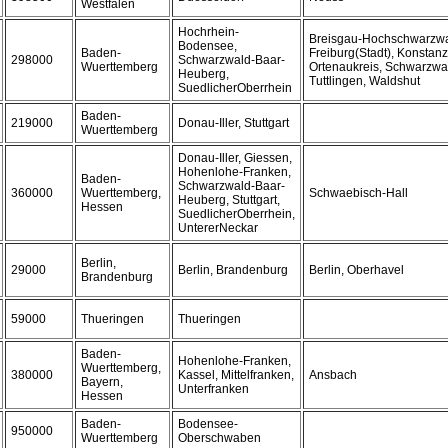
Westfalen
Hochrhein-
Breisgau-Hochschwarzw
Bodensee,
Baden-
Freiburg(Stadt), Konstanz
298000
Schwarzwald-Baar-
Wuerttemberg
Ortenaukreis, Schwarzwal
Heuberg,
Tuttlingen, Waldshut
SuedlicherOberrhein
Baden-
219000
Donau-Iller, Stuttgart
Wuerttemberg
Donau-Iller, Giessen,
Hohenlohe-Franken,
Baden-
Schwarzwald-Baar-
360000
Wuerttemberg,
Schwaebisch-Hall
Heuberg, Stuttgart,
Hessen
SuedlicherOberrhein,
UntererNeckar
Berlin,
29000
Berlin, Brandenburg
Berlin, Oberhavel
Brandenburg
59000
Thueringen
Thueringen
Baden-
Hohenlohe-Franken,
Wuerttemberg,
380000
Kassel, Mittelfranken,
Ansbach
Bayern,
Unterfranken
Hessen
Baden-
Bodensee-
950000
Wuerttemberg
Oberschwaben