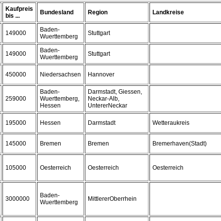
Kaufpreis
Bundesland
Region
Landkreise
bis ...
Baden-
149000
Stuttgart
Wuerttemberg
Baden-
149000
Stuttgart
Wuerttemberg
450000
Niedersachsen
Hannover
Baden-
Darmstadt, Giessen,
259000
Wuerttemberg,
Neckar-Alb,
Hessen
UntererNeckar
195000
Hessen
Darmstadt
Wetteraukreis
145000
Bremen
Bremen
Bremerhaven(Stadt)
105000
Oesterreich
Oesterreich
Oesterreich
Baden-
3000000
MittlererOberrhein
Wuerttemberg