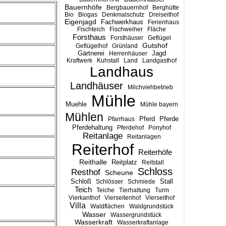
Bauernhöfe
Bergbauernhof
Berghütte
Bio
Biogas
Denkmalschutz
Dreiseithof
Eigenjagd
Fachwerkhaus
Ferienhaus
Fischteich
Fischweiher
Fläche
Forsthaus
Forsthäuser
Geflügel
Gutshof
Geflügelhof
Grünland
Gärtnerei
Jagd
Herrenhäuser
Kraftwerk
Kuhstall
Land
Landgasthof
Landhaus
Landhäuser
Milchviehbetrieb
Mühle
Muehle
Mühle bayern
Mühlen
Pferd
Pferde
Pfarrhaus
Pferdehaltung
Pferdehof
Ponyhof
Reitanlage
Reitanlagen
Reiterhof
Reiterhöfe
Reithalle
Reitplatz
Reitstall
Schloss
Resthof
Scheune
Stall
Schloß
Schlösser
Schmiede
Teich
Teiche
Tierhaltung
Turm
Vierkanthof
Vierseitenhof
Vierseithof
Villa
Waldflächen
Waldgrundstück
Wasser
Wassergrundstück
Wasserkraft
Wasserkraftanlage