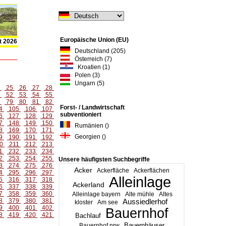
Europäische Union (EU)
t 2026
Deutschland (205)
Österreich (7)
Kroatien (1)
Polen (3)
Ungarn (5)
4
25
26
27
28
1
52
53
54
55
8
79
80
81
82
Forst- / Landwirtschaft
4
105
106
107
subventioniert
6
127
128
129
7
148
149
150
Rumänien ()
8
169
170
171
Georgien ()
9
190
191
192
0
211
212
213
1
232
233
234
2
253
254
255
Unsere häufigsten Suchbegriffe
3
274
275
276
Acker
Ackerfläche
Ackerflächen
4
295
296
297
Alleinlage
5
316
317
318
Ackerland
6
337
338
339
7
358
359
360
Alleinlage bayern
Alte mühle
Altes
8
379
380
381
Aussiedlerhof
kloster
Am see
9
400
401
402
Bauernhof
8
419
420
421
Bachlauf
Bauernhäuser
Bauernhof nrw