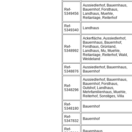
Aussiedlerhof, Bauernhaus,
Ref-
Bauernhof, Forsthaus,
5349456
Landhaus, Muehle,
Reitanlage, Reiterhof
Ref-
Landhaus
5349340
Ackerfläche, Aussiedlerhof,
Bauernhaus, Bauernhof,
Ref-
Forsthaus, Grünland,
5348992
Landhaus, Mu, Muehle,
Reitanlage, Reiterhof, Wald,
Weideland
Ref-
Aussiedlerhof, Bauernhaus,
5348876
Bauernhof
Aussiedlerhof, Bauernhaus,
Bauernhof, Forsthaus,
Ref-
Gutshof, Landhaus,
5348296
Mehrfamilienhaus, Muehle,
Reiterhof, Sonstiges, Villa
Ref-
Bauernhof
5348180
Ref-
Bauernhof
5347832
Ref-
Bauernhaus