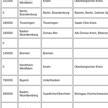
331000
Koeln
Oberbergischer-Kreis
Westfalen
Berlin,
0
Berlin, Brandenburg
Barnim, Berlin, Dahme-S
Brandenburg
180000
Thueringen
Thueringen
Saale-Orla-Kreis
Baden-
180000
Donau-Iller
Alb-Donau-Kreis, Biberac
Wuerttemberg
0
145000
Bremen
Bremen
Nordrhein-
0
Koeln
Oberbergischer-Kreis
Westfalen
790000
Bayern
Unterfranken
Baden-
390000
SuedlicherOberrhein
Breisgau-Hochschwarzwal
Wuerttemberg