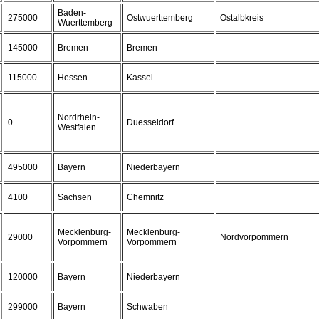
Baden-
275000
Ostwuerttemberg
Ostalbkreis
Wuerttemberg
145000
Bremen
Bremen
115000
Hessen
Kassel
Nordrhein-
0
Duesseldorf
Westfalen
495000
Bayern
Niederbayern
4100
Sachsen
Chemnitz
Mecklenburg-
Mecklenburg-
29000
Nordvorpommern
Vorpommern
Vorpommern
120000
Bayern
Niederbayern
299000
Bayern
Schwaben