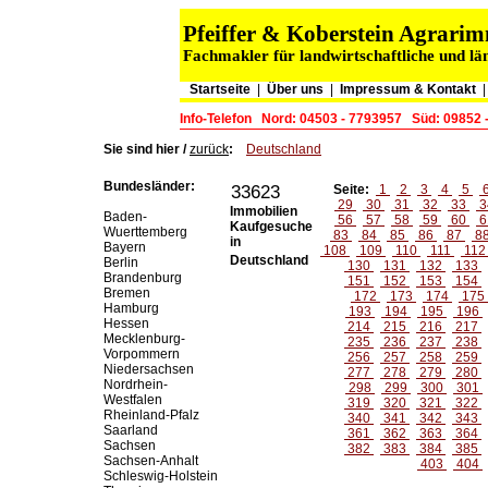
Pfeiffer & Koberstein Agrar
Fachmakler für landwirtschaftliche und lä
Startseite
|
Über uns
|
Impressum & Kontakt
Info-Telefon
Nord: 04503 - 7793957
Süd: 09852 
Sie sind hier /
zurück
:
Deutschland
Bundesländer:
33623
Seite:
1
2
3
4
5
29
30
31
32
33
3
Immobilien
Baden-
56
57
58
59
60
6
Kaufgesuche
Wuerttemberg
83
84
85
86
87
8
in
Bayern
108
109
110
111
11
Deutschland
Berlin
130
131
132
133
Brandenburg
151
152
153
154
Bremen
172
173
174
175
Hamburg
193
194
195
196
Hessen
214
215
216
217
Mecklenburg-
235
236
237
238
Vorpommern
256
257
258
259
Niedersachsen
277
278
279
280
Nordrhein-
298
299
300
301
Westfalen
319
320
321
322
Rheinland-Pfalz
340
341
342
343
Saarland
361
362
363
364
Sachsen
382
383
384
385
Sachsen-Anhalt
403
404
Schleswig-Holstein