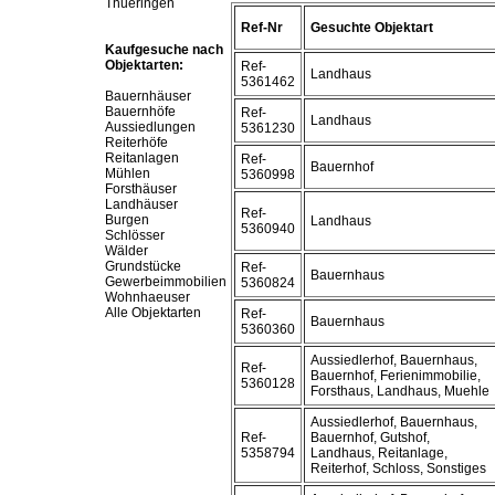
Thueringen
Ref-Nr
Gesuchte Objektart
Kaufgesuche nach
Objektarten:
Ref-
Landhaus
5361462
Bauernhäuser
Bauernhöfe
Ref-
Landhaus
Aussiedlungen
5361230
Reiterhöfe
Reitanlagen
Ref-
Bauernhof
Mühlen
5360998
Forsthäuser
Landhäuser
Ref-
Burgen
Landhaus
5360940
Schlösser
Wälder
Grundstücke
Ref-
Bauernhaus
Gewerbeimmobilien
5360824
Wohnhaeuser
Alle Objektarten
Ref-
Bauernhaus
5360360
Aussiedlerhof, Bauernhaus,
Ref-
Bauernhof, Ferienimmobilie,
5360128
Forsthaus, Landhaus, Muehle
Aussiedlerhof, Bauernhaus,
Ref-
Bauernhof, Gutshof,
5358794
Landhaus, Reitanlage,
Reiterhof, Schloss, Sonstiges