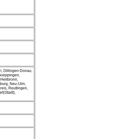
, Dillingen-Donau,
Goeppingen,
Heilbronn,
burg, Neu-Ulm,
reis, Reutlingen,
rt(Stadt),