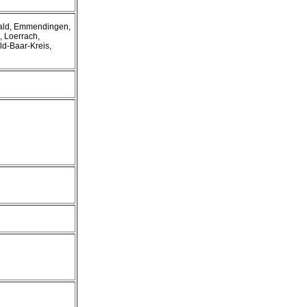
ald, Emmendingen,
, Loerrach,
d-Baar-Kreis,