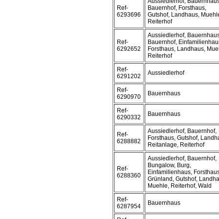
Aussiedlerhof, Bauernhaus
Ref-
Bauernhof, Forsthaus,
6293696
Gutshof, Landhaus, Muehl
Reiterhof
Aussiedlerhof, Bauernhaus
Ref-
Bauernhof, Einfamilienhau
6292652
Forsthaus, Landhaus, Mue
Reiterhof
Ref-
Aussiedlerhof
6291202
Ref-
Bauernhaus
6290970
Ref-
Bauernhaus
6290332
Aussiedlerhof, Bauernhof,
Ref-
Forsthaus, Gutshof, Landh
6288882
Reitanlage, Reiterhof
Aussiedlerhof, Bauernhof,
Bungalow, Burg,
Ref-
Einfamilienhaus, Forsthaus
6288360
Grünland, Gutshof, Landha
Muehle, Reiterhof, Wald
Ref-
Bauernhaus
6287954