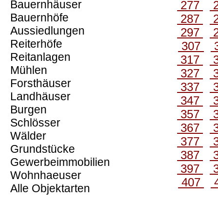
Bauernhäuser
277
Bauernhöfe
287
Aussiedlungen
297
Reiterhöfe
307
Reitanlagen
317
Mühlen
327
Forsthäuser
337
Landhäuser
347
Burgen
357
Schlösser
367
Wälder
377
Grundstücke
387
Gewerbeimmobilien
397
Wohnhaeuser
407
Alle Objektarten