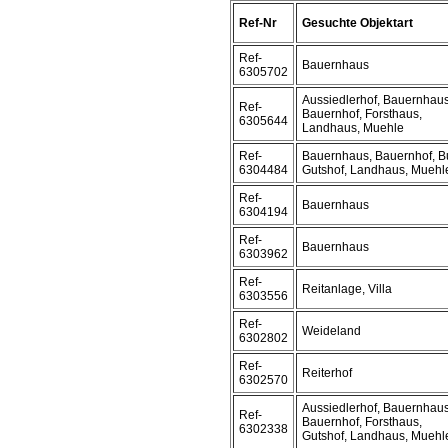
Ref-Nr
Gesuchte Objektart
Ref-
Bauernhaus
6305702
Aussiedlerhof, Bauernhaus
Ref-
Bauernhof, Forsthaus,
6305644
Landhaus, Muehle
Ref-
Bauernhaus, Bauernhof, B
6304484
Gutshof, Landhaus, Muehl
Ref-
Bauernhaus
6304194
Ref-
Bauernhaus
6303962
Ref-
Reitanlage, Villa
6303556
Ref-
Weideland
6302802
Ref-
Reiterhof
6302570
Aussiedlerhof, Bauernhaus
Ref-
Bauernhof, Forsthaus,
6302338
Gutshof, Landhaus, Muehl