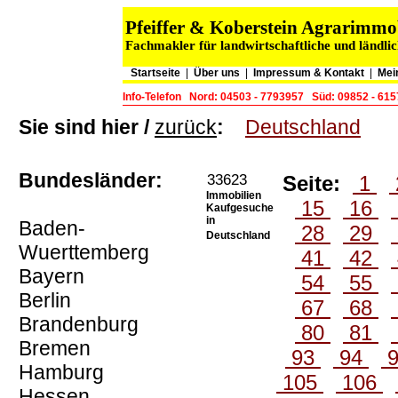
Pfeiffer & Koberstein Agrarimm
Fachmakler für landwirtschaftliche und ländli
Startseite
|
Über uns
|
Impressum & Kontakt
|
Mei
Info-Telefon
Nord: 04503 - 7793957
Süd: 09852 - 61
Sie sind hier /
zurück
:
Deutschland
Bundesländer:
33623
Seite:
1
Immobilien
15
16
Kaufgesuche
in
Baden-
28
29
Deutschland
Wuerttemberg
41
42
Bayern
54
55
Berlin
67
68
Brandenburg
80
81
Bremen
93
94
Hamburg
105
106
Hessen