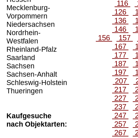
116
Mecklenburg-
126
Vorpommern
136
Niedersachsen
146
Nordrhein-
156
157
Westfalen
167
Rheinland-Pfalz
177
Saarland
187
Sachsen
197
Sachsen-Anhalt
207
Schleswig-Holstein
217
Thueringen
227
237
247
Kaufgesuche
257
nach Objektarten:
267