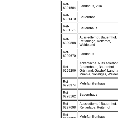
Ref-
Landhaus, Villa
6301584
Ref-
Bauernhof
6301410
Ref-
Bauernhaus
6301178
Aussiedlerhof, Bauernhof,
Ref-
Reitanlage, Reiterhof,
6300888
Weideland
Ref-
Landhaus
6299670
Ackerfläche, Aussiedlerhof
Ref-
Bauernhaus, Bauernhof,
6299206
Grünland, Gutshof, Landha
Muehle, Sonstiges, Weide
Ref-
Mehrfamilienhaus
6298974
Ref-
Bauernhaus
6298162
Ref-
Aussiedlerhof, Bauernhof,
6297698
Reitanlage, Reiterhof
Ref-
Mehrfamilienhaus