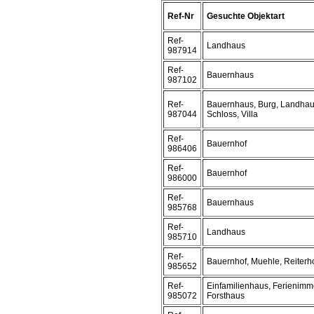
Ref-Nr
Gesuchte Objektart
Ref-
Landhaus
987914
Ref-
Bauernhaus
987102
Ref-
Bauernhaus, Burg, Landhau
987044
Schloss, Villa
Ref-
Bauernhof
986406
Ref-
Bauernhof
986000
Ref-
Bauernhaus
985768
Ref-
Landhaus
985710
Ref-
Bauernhof, Muehle, Reiterh
985652
Ref-
Einfamilienhaus, Ferienimmo
985072
Forsthaus