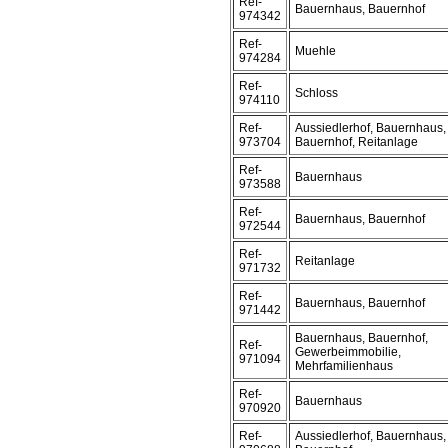
Ref-
Bauernhaus, Bauernhof
974342
Ref-
Muehle
974284
Ref-
Schloss
974110
Ref-
Aussiedlerhof, Bauernhaus,
973704
Bauernhof, Reitanlage
Ref-
Bauernhaus
973588
Ref-
Bauernhaus, Bauernhof
972544
Ref-
Reitanlage
971732
Ref-
Bauernhaus, Bauernhof
971442
Bauernhaus, Bauernhof,
Ref-
Gewerbeimmobilie,
971094
Mehrfamilienhaus
Ref-
Bauernhaus
970920
Ref-
Aussiedlerhof, Bauernhaus,