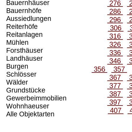
Bauernhäuser
276
Bauernhöfe
286
Aussiedlungen
296
Reiterhöfe
306
Reitanlagen
316
Mühlen
326
Forsthäuser
336
Landhäuser
346
Burgen
356
357
Schlösser
367
Wälder
377
Grundstücke
387
Gewerbeimmobilien
397
Wohnhaeuser
407
Alle Objektarten