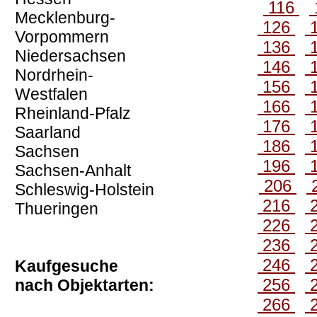
116
Mecklenburg-
126
Vorpommern
136
Niedersachsen
146
Nordrhein-
156
Westfalen
166
Rheinland-Pfalz
176
Saarland
186
Sachsen
196
Sachsen-Anhalt
206
Schleswig-Holstein
216
Thueringen
226
236
246
Kaufgesuche
256
nach Objektarten:
266