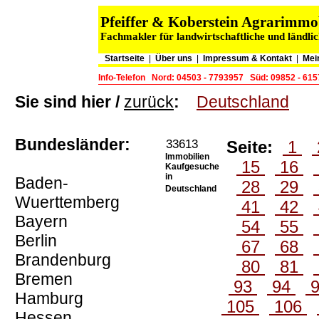
Pfeiffer & Koberstein Agrarimm
Fachmakler für landwirtschaftliche und ländli
Startseite
|
Über uns
|
Impressum & Kontakt
|
Mei
Info-Telefon
Nord: 04503 - 7793957
Süd: 09852 - 61
Sie sind hier /
zurück
:
Deutschland
Bundesländer:
33613
Seite:
1
Immobilien
15
16
Kaufgesuche
in
Baden-
28
29
Deutschland
Wuerttemberg
41
42
Bayern
54
55
Berlin
67
68
Brandenburg
80
81
Bremen
93
94
Hamburg
105
106
Hessen