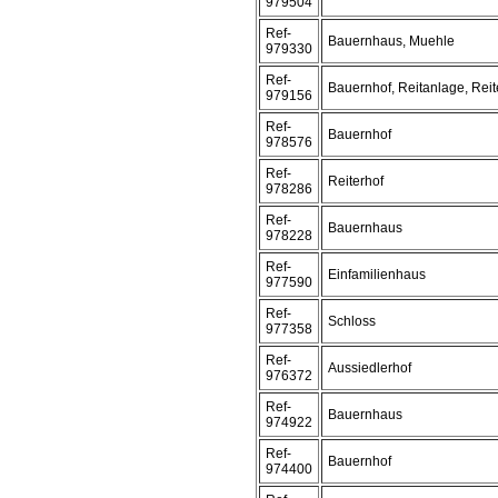
979504
Ref-
Bauernhaus, Muehle
979330
Ref-
Bauernhof, Reitanlage, Reit
979156
Ref-
Bauernhof
978576
Ref-
Reiterhof
978286
Ref-
Bauernhaus
978228
Ref-
Einfamilienhaus
977590
Ref-
Schloss
977358
Ref-
Aussiedlerhof
976372
Ref-
Bauernhaus
974922
Ref-
Bauernhof
974400