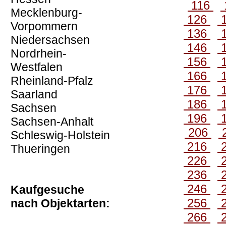
116
Mecklenburg-
126
Vorpommern
136
Niedersachsen
146
Nordrhein-
156
Westfalen
166
Rheinland-Pfalz
176
Saarland
186
Sachsen
196
Sachsen-Anhalt
206
Schleswig-Holstein
216
Thueringen
226
236
246
Kaufgesuche
256
nach Objektarten:
266