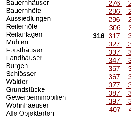
Bauernhäuser
276
Bauernhöfe
286
Aussiedlungen
296
Reiterhöfe
306
Reitanlagen
316
317
Mühlen
327
Forsthäuser
337
Landhäuser
347
Burgen
357
Schlösser
367
Wälder
377
Grundstücke
387
Gewerbeimmobilien
397
Wohnhaeuser
407
Alle Objektarten