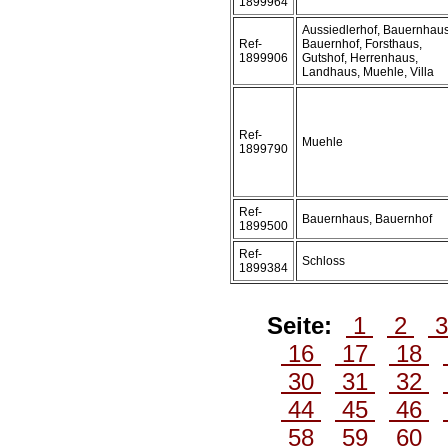
1899964
Aussiedlerhof, Bauernhaus
Ref-
Bauernhof, Forsthaus,
1899906
Gutshof, Herrenhaus,
Landhaus, Muehle, Villa
Ref-
Muehle
1899790
Ref-
Bauernhaus, Bauernhof
1899500
Ref-
Schloss
1899384
Seite:
1
2
16
17
18
30
31
32
44
45
46
58
59
60