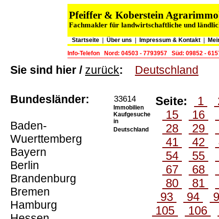
Pfeiffer & Koberstein Agrarimm
Fachmakler für landwirtschaftliche und ländli
Startseite
|
Über uns
|
Impressum & Kontakt
|
Mei
Info-Telefon
Nord: 04503 - 7793957
Süd: 09852 - 61
Sie sind hier /
zurück
:
Deutschland
Bundesländer:
33614
Seite:
1
Immobilien
15
16
Kaufgesuche
in
Baden-
28
29
Deutschland
Wuerttemberg
41
42
Bayern
54
55
Berlin
67
68
Brandenburg
80
81
Bremen
93
94
Hamburg
105
106
Hessen