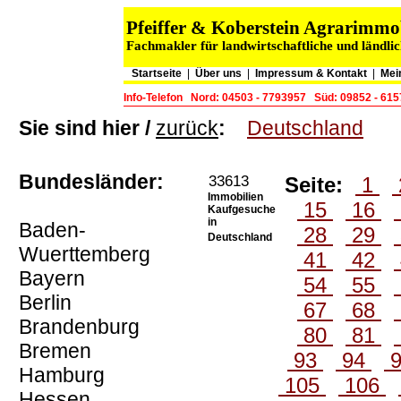
Pfeiffer & Koberstein Agrarimm
Fachmakler für landwirtschaftliche und ländli
Startseite
|
Über uns
|
Impressum & Kontakt
|
Mei
Info-Telefon
Nord: 04503 - 7793957
Süd: 09852 - 61
Sie sind hier /
zurück
:
Deutschland
Bundesländer:
33613
Seite:
1
Immobilien
15
16
Kaufgesuche
in
Baden-
28
29
Deutschland
Wuerttemberg
41
42
Bayern
54
55
Berlin
67
68
Brandenburg
80
81
Bremen
93
94
Hamburg
105
106
Hessen