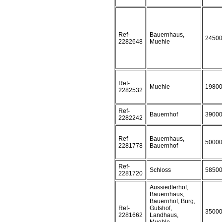
Ref-
Bauernhaus,
2450
2282648
Muehle
Ref-
Muehle
1980
2282532
Ref-
Bauernhof
3900
2282242
Ref-
Bauernhaus,
5000
2281778
Bauernhof
Ref-
Schloss
5850
2281720
Aussiedlerhof,
Bauernhaus,
Bauernhof, Burg,
Ref-
Gutshof,
3500
2281662
Landhaus,