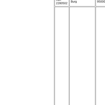
Ref-
Burg
9500
2280502