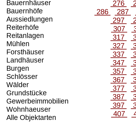
Bauernhäuser
276
Bauernhöfe
286
287
Aussiedlungen
297
Reiterhöfe
307
Reitanlagen
317
Mühlen
327
Forsthäuser
337
Landhäuser
347
Burgen
357
Schlösser
367
Wälder
377
Grundstücke
387
Gewerbeimmobilien
397
Wohnhaeuser
407
Alle Objektarten