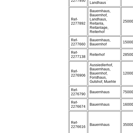
2277950
Landhaus
Bauernhaus,
Bauernhof,
Ref-
Landhaus,
2500
2277892
Reitanla,
Reitanlage,
Reiterhof
Ref-
Bauernhaus,
1500
2277660
Bauernhof
Ref-
Reiterhof
2850
2277138
Aussiedlerhof,
Bauernhaus,
Ref-
Bauernhof,
1200
2276906
Forsthaus,
Gutshof, Muehle
Ref-
Bauernhaus
7500
2276790
Ref-
Bauernhaus
1600
2276674
Ref-
Bauernhaus
3500
2276616