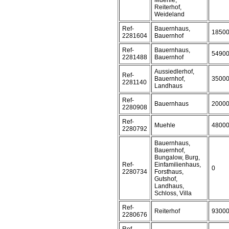
Muehle,
Reiterhof,
Weideland
Ref-
Bauernhaus,
1850
2281604
Bauernhof
Ref-
Bauernhaus,
5490
2281488
Bauernhof
Aussiedlerhof,
Ref-
Bauernhof,
3500
2281140
Landhaus
Ref-
Bauernhaus
2000
2280908
Ref-
Muehle
4800
2280792
Bauernhaus,
Bauernhof,
Bungalow, Burg,
Ref-
Einfamilienhaus,
0
2280734
Forsthaus,
Gutshof,
Landhaus,
Schloss, Villa
Ref-
Reiterhof
9300
2280676