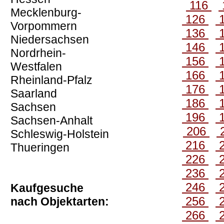
116
Mecklenburg-
126
Vorpommern
136
Niedersachsen
146
Nordrhein-
156
Westfalen
166
Rheinland-Pfalz
176
Saarland
186
Sachsen
196
Sachsen-Anhalt
206
Schleswig-Holstein
216
Thueringen
226
236
246
Kaufgesuche
256
nach Objektarten:
266