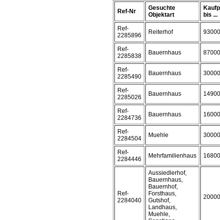
Gesuchte
Kaufp
Ref-Nr
Objektart
bis ...
Ref-
Reiterhof
9300
2285896
Ref-
Bauernhaus
8700
2285838
Ref-
Bauernhaus
3000
2285490
Ref-
Bauernhaus
1490
2285026
Ref-
Bauernhaus
1600
2284736
Ref-
Muehle
3000
2284504
Ref-
Mehrfamilienhaus
1680
2284446
Aussiedlerhof,
Bauernhaus,
Bauernhof,
Ref-
Forsthaus,
2000
2284040
Gutshof,
Landhaus,
Muehle,