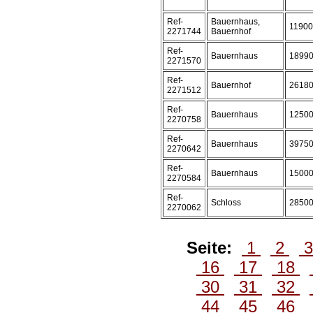
Ref-
Bauernhaus,
1190
2271744
Bauernhof
Ref-
Bauernhaus
1899
2271570
Ref-
Bauernhof
2618
2271512
Ref-
Bauernhaus
1250
2270758
Ref-
Bauernhaus
3975
2270642
Ref-
Bauernhaus
1500
2270584
Ref-
Schloss
2850
2270062
Seite:
1
2
16
17
18
30
31
32
44
45
46