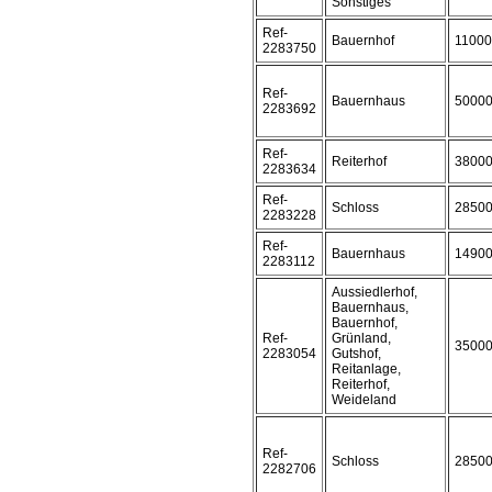
Sonstiges
Ref-
Bauernhof
1100
2283750
Ref-
Bauernhaus
5000
2283692
Ref-
Reiterhof
3800
2283634
Ref-
Schloss
2850
2283228
Ref-
Bauernhaus
1490
2283112
Aussiedlerhof,
Bauernhaus,
Bauernhof,
Ref-
Grünland,
3500
2283054
Gutshof,
Reitanlage,
Reiterhof,
Weideland
Ref-
Schloss
2850
2282706