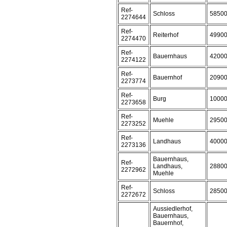
Ref-
Schloss
5850
2274644
Ref-
Reiterhof
4990
2274470
Ref-
Bauernhaus
4200
2274122
Ref-
Bauernhof
2090
2273774
Ref-
Burg
1000
2273658
Ref-
Muehle
2950
2273252
Ref-
Landhaus
4000
2273136
Bauernhaus,
Ref-
Landhaus,
2880
2272962
Muehle
Ref-
Schloss
2850
2272672
Aussiedlerhof,
Bauernhaus,
Bauernhof,