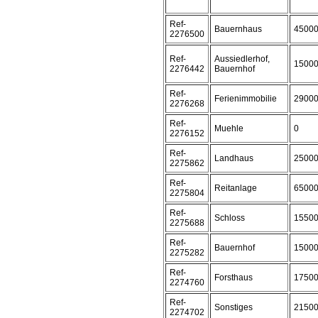
Ref-
Bauernhaus
4500
2276500
Ref-
Aussiedlerhof,
1500
2276442
Bauernhof
Ref-
Ferienimmobilie
2900
2276268
Ref-
Muehle
0
2276152
Ref-
Landhaus
2500
2275862
Ref-
Reitanlage
6500
2275804
Ref-
Schloss
1550
2275688
Ref-
Bauernhof
1500
2275282
Ref-
Forsthaus
1750
2274760
Ref-
Sonstiges
2150
2274702