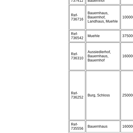
737412
Bauernhof
Bauernhaus,
Ref-
Bauernhof,
10000
736716
Landhaus, Muehle
Ref-
Muehle
37500
736542
Aussiedlerhof,
Ref-
Bauernhaus,
16000
736310
Bauernhof
Ref-
Burg, Schloss
25000
736252
Ref-
Bauernhaus
16000
735556