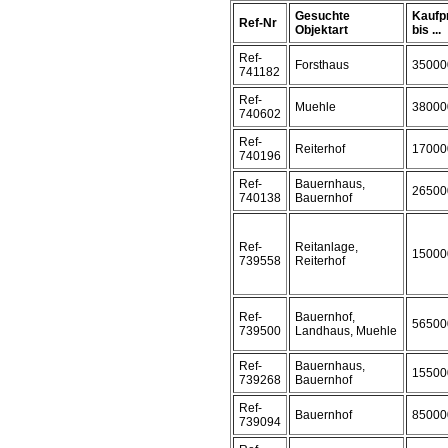
Gesuchte
Kaufp
Ref-Nr
Objektart
bis ...
Ref-
Forsthaus
35000
741182
Ref-
Muehle
38000
740602
Ref-
Reiterhof
17000
740196
Ref-
Bauernhaus,
26500
740138
Bauernhof
Ref-
Reitanlage,
15000
739558
Reiterhof
Ref-
Bauernhof,
56500
739500
Landhaus, Muehle
Ref-
Bauernhaus,
15500
739268
Bauernhof
Ref-
Bauernhof
85000
739094