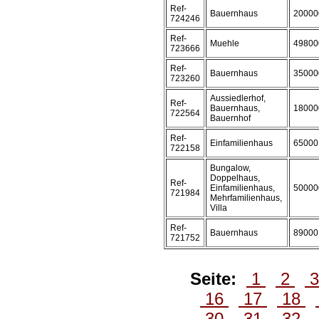
Ref-
Bauernhaus
20000
724246
Ref-
Muehle
49800
723666
Ref-
Bauernhaus
35000
723260
Aussiedlerhof,
Ref-
Bauernhaus,
18000
722564
Bauernhof
Ref-
Einfamilienhaus
65000
722158
Bungalow,
Doppelhaus,
Ref-
Einfamilienhaus,
50000
721984
Mehrfamilienhaus,
Villa
Ref-
Bauernhaus
89000
721752
Seite:
1
2
16
17
18
30
31
32