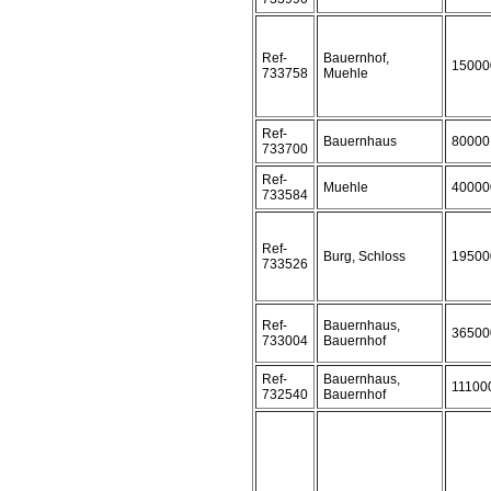
Ref-
Bauernhof,
15000
733758
Muehle
Ref-
Bauernhaus
80000
733700
Ref-
Muehle
40000
733584
Ref-
Burg, Schloss
19500
733526
Ref-
Bauernhaus,
36500
733004
Bauernhof
Ref-
Bauernhaus,
11100
732540
Bauernhof