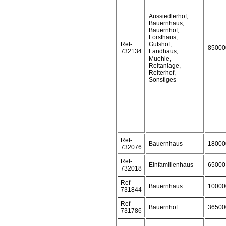
Aussiedlerhof,
Bauernhaus,
Bauernhof,
Forsthaus,
Ref-
Gutshof,
85000
732134
Landhaus,
Muehle,
Reitanlage,
Reiterhof,
Sonstiges
Ref-
Bauernhaus
18000
732076
Ref-
Einfamilienhaus
65000
732018
Ref-
Bauernhaus
10000
731844
Ref-
Bauernhof
36500
731786