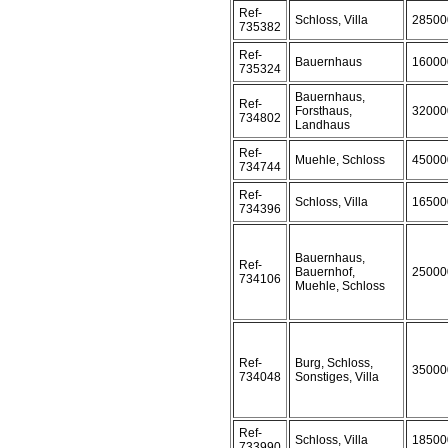
Ref-
Schloss, Villa
28500
735382
Ref-
Bauernhaus
16000
735324
Bauernhaus,
Ref-
Forsthaus,
32000
734802
Landhaus
Ref-
Muehle, Schloss
45000
734744
Ref-
Schloss, Villa
16500
734396
Bauernhaus,
Ref-
Bauernhof,
25000
734106
Muehle, Schloss
Ref-
Burg, Schloss,
35000
734048
Sonstiges, Villa
Ref-
Schloss, Villa
18500
733990