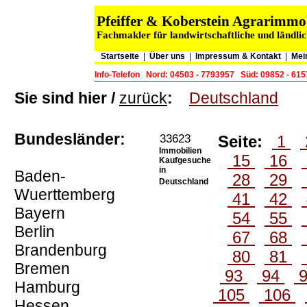
Pfeiffer & Koberstein Agrarimm
Fachmakler für landwirtschaftliche und ländli
Startseite
|
Über uns
|
Impressum & Kontakt
|
Mei
Info-Telefon
Nord: 04503 - 7793957
Süd: 09852 - 61
Sie sind hier /
zurück
:
Deutschland
Bundesländer:
33623
Seite:
1
Immobilien
15
16
Kaufgesuche
in
Baden-
28
29
Deutschland
Wuerttemberg
41
42
Bayern
54
55
Berlin
67
68
Brandenburg
80
81
Bremen
93
94
Hamburg
105
106
Hessen