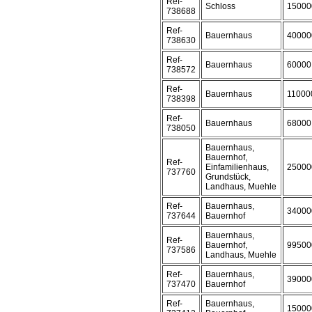
Ref-
Schloss
15000
738688
Ref-
Bauernhaus
40000
738630
Ref-
Bauernhaus
60000
738572
Ref-
Bauernhaus
11000
738398
Ref-
Bauernhaus
68000
738050
Bauernhaus,
Bauernhof,
Ref-
Einfamilienhaus,
25000
737760
Grundstück,
Landhaus, Muehle
Ref-
Bauernhaus,
34000
737644
Bauernhof
Bauernhaus,
Ref-
Bauernhof,
99500
737586
Landhaus, Muehle
Ref-
Bauernhaus,
39000
737470
Bauernhof
Ref-
Bauernhaus,
15000