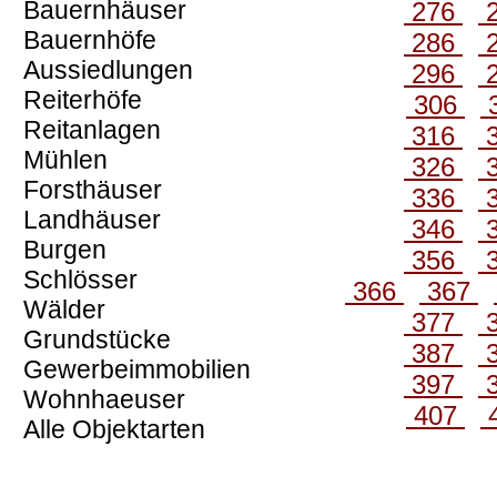
Bauernhäuser
276
Bauernhöfe
286
Aussiedlungen
296
Reiterhöfe
306
Reitanlagen
316
Mühlen
326
Forsthäuser
336
Landhäuser
346
Burgen
356
Schlösser
366
367
Wälder
377
Grundstücke
387
Gewerbeimmobilien
397
Wohnhaeuser
407
Alle Objektarten