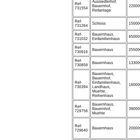
Aussiedlerhof,
Ref-
Bauernhof,
22000
731554
Reitanlage
Ref-
Schloss
15000
731264
Ref-
Bauernhaus,
65000
731032
Einfamilienhaus
Ref-
Bauernhaus
25500
730916
Ref-
Bauernhaus
13300
730858
Bauernhaus,
Bauernhof,
Ref-
Einfamilienhaus,
16000
730394
Landhaus,
Muehle,
Reihenhaus
Bauernhaus,
Ref-
Bauernhof,
39000
729756
Muehle
Ref-
Bauernhaus
20000
729640