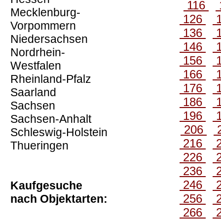
116
Mecklenburg-
126
Vorpommern
136
Niedersachsen
146
Nordrhein-
156
Westfalen
166
Rheinland-Pfalz
176
Saarland
186
Sachsen
196
Sachsen-Anhalt
206
Schleswig-Holstein
216
Thueringen
226
236
246
Kaufgesuche
256
nach Objektarten:
266