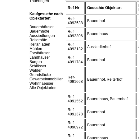
Thueringen
Ref-Nr
Gesuchte Objektart
Kaufgesuche nach
Objektarten:
Ref-
Bauernhof
4092538
Bauernhäuser
Bauernhöfe
Ref-
Bauernhaus
Aussiedlungen
4092306
Reiterhöfe
Reitanlagen
Ref-
Aussiedlerhof
Mühlen
4092132
Forsthäuser
Landhäuser
Ref-
Bauernhof
Burgen
4091784
Schlösser
Wälder
Grundstücke
Ref-
Gewerbeimmobilien
Bauernhof, Reiterhof
4091668
Wohnhaeuser
Alle Objektarten
Ref-
Bauernhaus, Bauernhof
4091552
Ref-
Bauernhof
4091378
Ref-
Bauernhof
4090972
Ref-
Bauernhaus