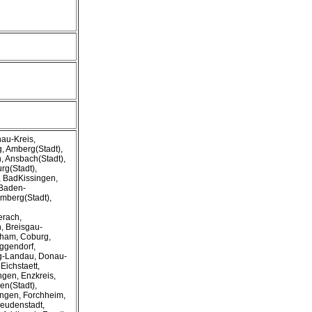
au-Kreis,
g, Amberg(Stadt),
 Ansbach(Stadt),
rg(Stadt),
, BadKissingen,
 Baden-
mberg(Stadt),
erach,
, Breisgau-
ham, Coburg,
ggendorf,
ng-Landau, Donau-
Eichstaett,
gen, Enzkreis,
gen(Stadt),
ingen, Forchheim,
Freudenstadt,