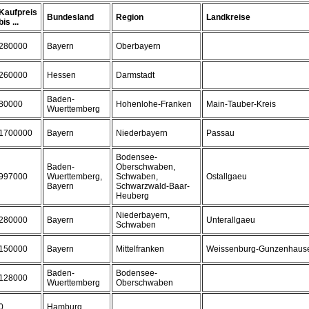
Kaufpreis
Bundesland
Region
Landkreise
bis ...
280000
Bayern
Oberbayern
260000
Hessen
Darmstadt
Baden-
80000
Hohenlohe-Franken
Main-Tauber-Kreis
Wuerttemberg
1700000
Bayern
Niederbayern
Passau
Bodensee-
Baden-
Oberschwaben,
997000
Wuerttemberg,
Schwaben,
Ostallgaeu
Bayern
Schwarzwald-Baar-
Heuberg
Niederbayern,
280000
Bayern
Unterallgaeu
Schwaben
150000
Bayern
Mittelfranken
Weissenburg-Gunzenhaus
Baden-
Bodensee-
128000
Wuerttemberg
Oberschwaben
0
Hamburg