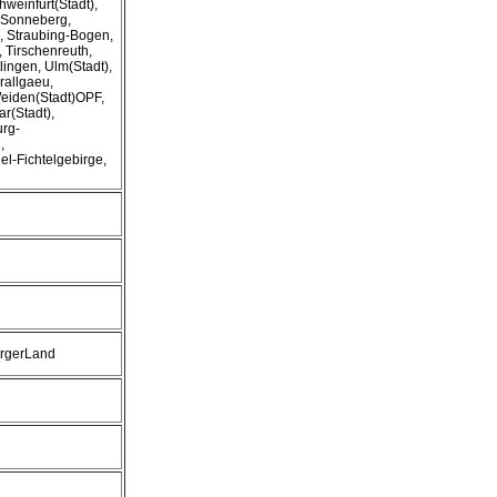
hweinfurt(Stadt),
 Sonneberg,
), Straubing-Bogen,
), Tirschenreuth,
lingen, Ulm(Stadt),
rallgaeu,
Weiden(Stadt)OPF,
r(Stadt),
rg-
,
l-Fichtelgebirge,
ergerLand