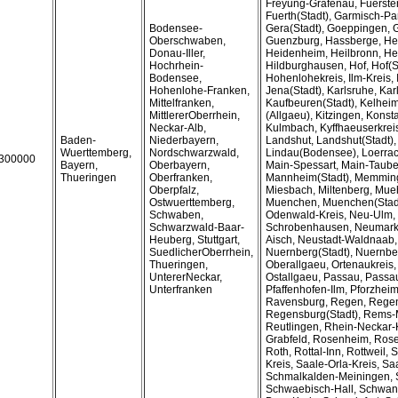
Freyung-Grafenau, Fuersten
Fuerth(Stadt), Garmisch-Pa
Bodensee-
Gera(Stadt), Goeppingen, G
Oberschwaben,
Guenzburg, Hassberge, Hei
Donau-Iller,
Heidenheim, Heilbronn, Hei
Hochrhein-
Hildburghausen, Hof, Hof(S
Bodensee,
Hohenlohekreis, Ilm-Kreis, I
Hohenlohe-Franken,
Jena(Stadt), Karlsruhe, Kar
Mittelfranken,
Kaufbeuren(Stadt), Kelhei
MittlererOberrhein,
(Allgaeu), Kitzingen, Konst
Neckar-Alb,
Kulmbach, Kyffhaeuserkrei
Baden-
Niederbayern,
Landshut, Landshut(Stadt), 
Wuerttemberg,
Nordschwarzwald,
Lindau(Bodensee), Loerrac
300000
Bayern,
Oberbayern,
Main-Spessart, Main-Tauber
Thueringen
Oberfranken,
Mannheim(Stadt), Memming
Oberpfalz,
Miesbach, Miltenberg, Mueh
Ostwuerttemberg,
Muenchen, Muenchen(Stadt
Schwaben,
Odenwald-Kreis, Neu-Ulm,
Schwarzwald-Baar-
Schrobenhausen, Neumarkt
Heuberg, Stuttgart,
Aisch, Neustadt-Waldnaab
SuedlicherOberrhein,
Nuernberg(Stadt), Nuernbe
Thueringen,
Oberallgaeu, Ortenaukreis, 
UntererNeckar,
Ostallgaeu, Passau, Passau
Unterfranken
Pfaffenhofen-Ilm, Pforzheim(
Ravensburg, Regen, Rege
Regensburg(Stadt), Rems-M
Reutlingen, Rhein-Neckar-
Grabfeld, Rosenheim, Rose
Roth, Rottal-Inn, Rottweil,
Kreis, Saale-Orla-Kreis, Sa
Schmalkalden-Meiningen, 
Schwaebisch-Hall, Schwan