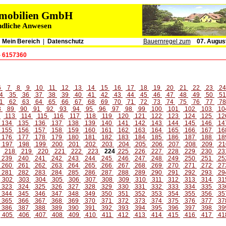
immobilien GmbH
ndliche Anwesen
|
Mein Bereich
|
Datenschutz
Bauernregel zum
07. Augus
- 6157360
6
7
8
9
10
11
12
13
14
15
16
17
18
19
20
21
22
23
2
4
35
36
37
38
39
40
41
42
43
44
45
46
47
48
49
50
5
1
62
63
64
65
66
67
68
69
70
71
72
73
74
75
76
77
7
8
89
90
91
92
93
94
95
96
97
98
99
100
101
102
103
10
2
113
114
115
116
117
118
119
120
121
122
123
124
125
12
134
135
136
137
138
139
140
141
142
143
144
145
146
14
155
156
157
158
159
160
161
162
163
164
165
166
167
16
176
177
178
179
180
181
182
183
184
185
186
187
188
18
197
198
199
200
201
202
203
204
205
206
207
208
209
21
218
219
220
221
222
223
224
225
226
227
228
229
230
23
239
240
241
242
243
244
245
246
247
248
249
250
251
25
260
261
262
263
264
265
266
267
268
269
270
271
272
27
281
282
283
284
285
286
287
288
289
290
291
292
293
29
302
303
304
305
306
307
308
309
310
311
312
313
314
31
323
324
325
326
327
328
329
330
331
332
333
334
335
33
344
345
346
347
348
349
350
351
352
353
354
355
356
35
365
366
367
368
369
370
371
372
373
374
375
376
377
37
386
387
388
389
390
391
392
393
394
395
396
397
398
39
405
406
407
408
409
410
411
412
413
414
415
416
417
41