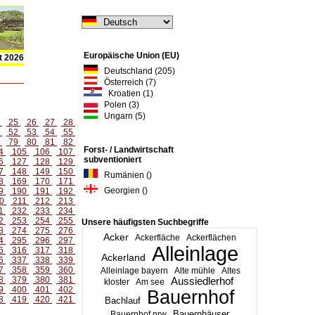
Europäische Union (EU)
t 2026
Deutschland (205)
Österreich (7)
Kroatien (1)
Polen (3)
Ungarn (5)
4
25
26
27
28
1
52
53
54
55
8
79
80
81
82
Forst- / Landwirtschaft
4
105
106
107
subventioniert
6
127
128
129
7
148
149
150
Rumänien ()
8
169
170
171
Georgien ()
9
190
191
192
0
211
212
213
1
232
233
234
2
253
254
255
Unsere häufigsten Suchbegriffe
3
274
275
276
Acker
Ackerfläche
Ackerflächen
4
295
296
297
Alleinlage
5
316
317
318
Ackerland
6
337
338
339
7
358
359
360
Alleinlage bayern
Alte mühle
Altes
8
379
380
381
Aussiedlerhof
kloster
Am see
9
400
401
402
Bauernhof
8
419
420
421
Bachlauf
Bauernhäuser
Bauernhof nrw