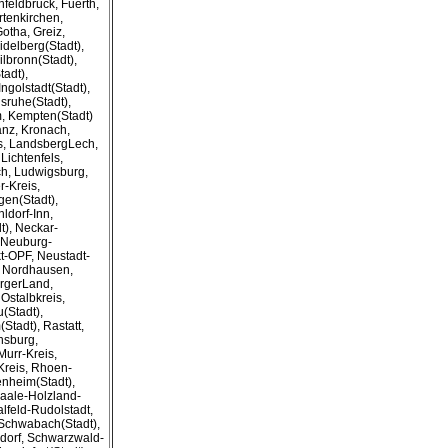
feldbruck, Fuerth,
rtenkirchen,
otha, Greiz,
delberg(Stadt),
lbronn(Stadt),
tadt),
ngolstadt(Stadt),
lsruhe(Stadt),
m, Kempten(Stadt)
anz, Kronach,
s, LandsbergLech,
Lichtenfels,
h, Ludwigsburg,
-Kreis,
en(Stadt),
ldorf-Inn,
), Neckar-
 Neuburg-
-OPF, Neustadt-
, Nordhausen,
rgerLand,
Ostalbkreis,
(Stadt),
Stadt), Rastatt,
nsburg,
urr-Kreis,
Kreis, Rhoen-
nheim(Stadt),
 Saale-Holzland-
alfeld-Rudolstadt,
Schwabach(Stadt),
dorf, Schwarzwald-