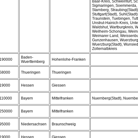
Baar-Kreis, Schweinfurt, Sc
Sigmaringen, Soemmerda,
Starnberg, Straubing(Stadt
Stuttgart(Stadt), Suhl(Stadt
Traunstein, Tuebingen, Tutt
Unstrut-Hainich-Kreis, Unte
Waldshut, Wartburgkreis, 
Weilheim-Schongau, Weima
Weimarer-Land, Weissenbu
Gunzenhausen, Wuerzburg
Wuerzburg(Stadt), Wunsiede
Zollernalbkreis
Baden-
190000
Hohenlohe-Franken
Wuerttemberg
58000
Thueringen
Thueringen
19000
Hessen
Giessen
110000
Bayern
Mittelfranken
Nuernberg(Stadt), Nuernb
250000
Bayern
Mittelfranken
95000
Niedersachsen
Braunschweig
19000
Hessen
Giessen