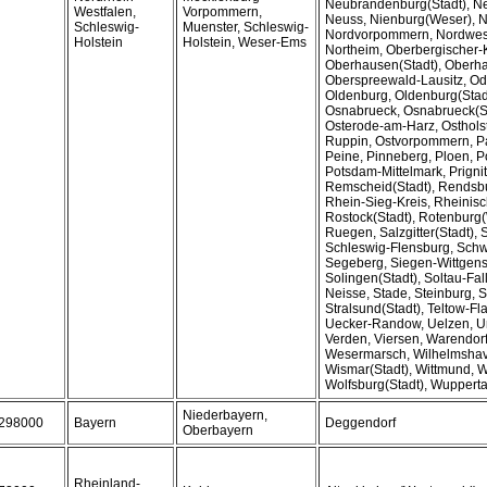
Neubrandenburg(Stadt), Ne
Westfalen,
Vorpommern,
Neuss, Nienburg(Weser), N
Schleswig-
Muenster, Schleswig-
Nordvorpommern, Nordwes
Holstein
Holstein, Weser-Ems
Northeim, Oberbergischer-K
Oberhausen(Stadt), Oberha
Oberspreewald-Lausitz, Od
Oldenburg, Oldenburg(Stadt
Osnabrueck, Osnabrueck(St
Osterode-am-Harz, Ostholste
Ruppin, Ostvorpommern, P
Peine, Pinneberg, Ploen, P
Potsdam-Mittelmark, Prigni
Remscheid(Stadt), Rendsb
Rhein-Sieg-Kreis, Rheinisc
Rostock(Stadt), Rotenbur
Ruegen, Salzgitter(Stadt),
Schleswig-Flensburg, Schwe
Segeberg, Siegen-Wittgenst
Solingen(Stadt), Soltau-Fal
Neisse, Stade, Steinburg, S
Stralsund(Stadt), Teltow-F
Uecker-Randow, Uelzen, U
Verden, Viersen, Warendorf
Wesermarsch, Wilhelmshav
Wismar(Stadt), Wittmund, W
Wolfsburg(Stadt), Wupperta
Niederbayern,
298000
Bayern
Deggendorf
Oberbayern
Rheinland-