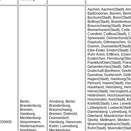
Aachen, Aachen(Stadt), Am
BadDoberan, Barnim, Berlin,
Bochum(Stadt), Bonn(Stadt)
Bottrop(Stadt), Brandenburg
Braunschweig(Stadt), Brem
Bremerhaven(Stadt), Celle
Coesfeld, Cottbus(Stadt),
Spreewald, Delmenhorst(St
Diepholz, Dithmarschen, D
Dueren, Duesseldorf(Stadt)
Elbe-Elster, Emden(Stadt)
Ruhr-Kreis, Erftkreis, Essen
Euskirchen, Flensburg(Stad
Frankfurt/Oder(Stadt), Fries
Gelsenkirchen(Stadt), Gifho
Grafschaft-Bentheim, Greifs
Guestrow, Guetersloh, Gött
Hagen(Stadt), Hamburg(Sta
Pyrmont, Hamm(Stadt), Han
Havelland, Heinsberg, Helm
Herne(Stadt), HerzogtumL
Hildesheim, Hochsauerlandk
Holzminden, Kiel(Stadt), Kl
Berlin,
Arnsberg, Berlin,
Krefeld(Stadt), Leer, Lever
Brandenburg,
Brandenburg,
Ludwigslust, Luebeck(Stad
Bremen,
Braunschweig,
Dannenberg, Lueneburg, M
Hamburg,
Bremen, Detmold,
Oderland, Maerkischer-Kre
Mecklenburg-
Duesseldorf,
Strelitz, Mettmann, Minden
250000
Vorpommern,
Hamburg, Hannover,
Moenchengladbach(Stadt),
Niedersachsen,
Koeln, Lueneburg,
Ruhr(Stadt), Muenster(Stadt
Nordrhein-
Mecklenburg-