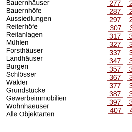
Bauernhäuser
277
Bauernhöfe
287
Aussiedlungen
297
Reiterhöfe
307
Reitanlagen
317
Mühlen
327
Forsthäuser
337
Landhäuser
347
Burgen
357
Schlösser
367
Wälder
377
Grundstücke
387
Gewerbeimmobilien
397
Wohnhaeuser
407
Alle Objektarten