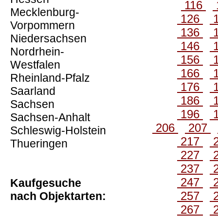
116
Mecklenburg-
126
Vorpommern
136
Niedersachsen
146
Nordrhein-
156
Westfalen
166
Rheinland-Pfalz
176
Saarland
186
Sachsen
196
Sachsen-Anhalt
206
207
Schleswig-Holstein
217
Thueringen
227
237
247
Kaufgesuche
257
nach Objektarten:
267