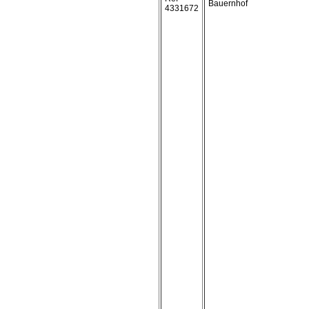
Bauernhof
4331672