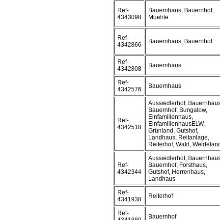
Ref-
Bauernhaus, Bauernhof,
4343098
Muehle
Ref-
Bauernhaus, Bauernhof
4342866
Ref-
Bauernhaus
4342808
Ref-
Bauernhaus
4342576
Aussiedlerhof, Bauernhaus
Bauernhof, Bungalow,
Einfamilienhaus,
Ref-
EinfamilienhausELW,
4342518
Grünland, Gutshof,
Landhaus, Reitanlage,
Reiterhof, Wald, Weidelan
Aussiedlerhof, Bauernhaus
Ref-
Bauernhof, Forsthaus,
4342344
Gutshof, Herrenhaus,
Landhaus
Ref-
Reiterhof
4341938
Ref-
Bauernhof