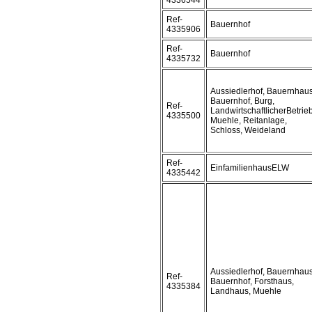
4336544
Ref-
Bauernhof
4335906
Ref-
Bauernhof
4335732
Aussiedlerhof, Bauernhaus
Bauernhof, Burg,
Ref-
LandwirtschaftlicherBetrieb
4335500
Muehle, Reitanlage,
Schloss, Weideland
Ref-
EinfamilienhausELW
4335442
Aussiedlerhof, Bauernhaus
Ref-
Bauernhof, Forsthaus,
4335384
Landhaus, Muehle