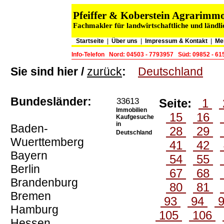
Pfeiffer & Koberstein Agrarim
Fachmakler für landwirtschaftliche und ländl
Startseite
|
Über uns
|
Impressum & Kontakt
|
Me
Info-Telefon
Nord: 04503 - 7793957
Süd: 09852 - 6
Sie sind hier /
zurück
:
Deutschland
Bundesländer:
33613
Seite:
1
Immobilien
15
16
Kaufgesuche
in
Baden-
28
29
Deutschland
Wuerttemberg
41
42
Bayern
54
55
Berlin
67
68
Brandenburg
80
81
Bremen
93
94
Hamburg
105
106
Hessen