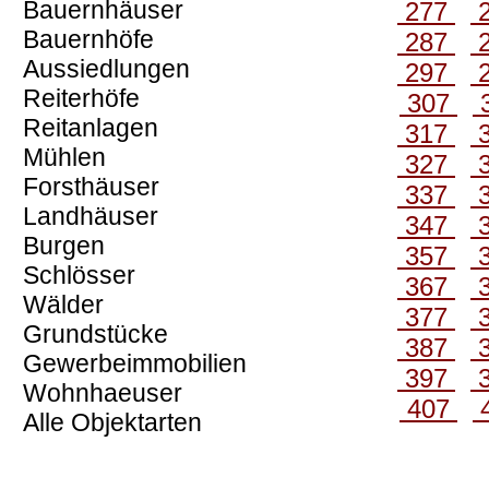
Bauernhäuser
277
Bauernhöfe
287
Aussiedlungen
297
Reiterhöfe
307
Reitanlagen
317
Mühlen
327
Forsthäuser
337
Landhäuser
347
Burgen
357
Schlösser
367
Wälder
377
Grundstücke
387
Gewerbeimmobilien
397
Wohnhaeuser
407
Alle Objektarten