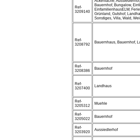
Ackerfläche, Aussiedlerho
Bauernhof, Bungalow, Einf
Ref-
EinfamilienhausELW, Ferie
3209140
Grünland, Gutshof, Landha
Sonstiges, Villa, Wald, We
Ref-
Bauernhaus, Bauernhof, 
3208792
Ref-
Bauernhof
3208386
Ref-
Landhaus
3207400
Ref-
Muehle
3205312
Ref-
Bauernhof
3205022
Ref-
Aussiedlerhof
3203920