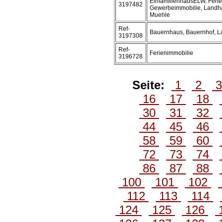
EinfamilienhausELW, Ferie
3197482
Gewerbeimmobilie, Landha
Muehle
Ref-
Bauernhaus, Bauernhof, 
3197308
Ref-
Ferienimmobilie
3196728
Seite:
1
2
16
17
18
30
31
32
44
45
46
58
59
60
72
73
74
86
87
88
100
101
102
112
113
114
124
125
126