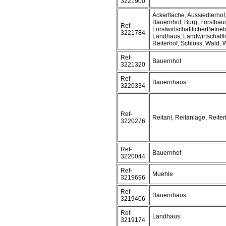
3221900
Ackerfläche, Aussiedlerho
Bauernhof, Burg, Forsthau
Ref-
ForstwirtschaftlicherBetrie
3221784
Landhaus, Landwirtschaftl
Reiterhof, Schloss, Wald,
Ref-
Bauernhof
3221320
Ref-
Bauernhaus
3220334
Ref-
Reitanl, Reitanlage, Reiter
3220276
Ref-
Bauernhof
3220044
Ref-
Muehle
3219696
Ref-
Bauernhaus
3219406
Ref-
Landhaus
3219174