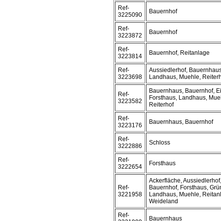
Ref-
Bauernhof
3225090
Ref-
Bauernhof
3223872
Ref-
Bauernhof, Reitanlage
3223814
Ref-
Aussiedlerhof, Bauernhaus
3223698
Landhaus, Muehle, Reiter
Bauernhaus, Bauernhof, Ei
Ref-
Forsthaus, Landhaus, Mueh
3223582
Reiterhof
Ref-
Bauernhaus, Bauernhof
3223176
Ref-
Schloss
3222886
Ref-
Forsthaus
3222654
Ackerfläche, Aussiedlerho
Ref-
Bauernhof, Forsthaus, Grü
3221958
Landhaus, Muehle, Reitanl
Weideland
Ref-
Bauernhaus