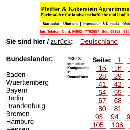
Pfeiffer & Koberstein Agrarimm
Fachmakler für landwirtschaftliche und ländli
Startseite
|
Über uns
|
Impressum & Kontakt
|
Mei
Info-Telefon
Nord: 04503 - 7793957
Süd: 09852 - 61
Sie sind hier /
zurück
:
Deutschland
Bundesländer:
33613
Seite:
1
Immobilien
15
16
Kaufgesuche
in
Baden-
28
29
Deutschland
Wuerttemberg
41
42
Bayern
54
55
Berlin
67
68
Brandenburg
80
81
Bremen
93
94
Hamburg
105
106
Hessen